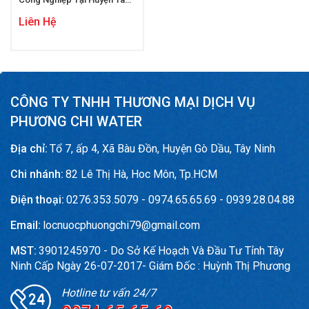
Bình
Liên Hệ
CÔNG TY TNHH THƯƠNG MẠI DỊCH VỤ
PHƯƠNG CHI WATER
Địa chỉ:
Tổ 7, ấp 4, Xã Bàu Đồn, Huyện Gò Dầu, Tây Ninh
Chi nhánh:
82 Lê Thị Hà, Hoc Môn, Tp.HCM
Điện thoại:
0276.353.5079 - 0974.65.65.69 - 0939.28.04.88
Email:
locnuocphuongchi79@gmail.com
MST:
3901245970 - Do Sở Kế Hoạch Và Đầu Tư Tỉnh Tây
Ninh Cấp Ngày 26-07-2017- Giám Đốc : Huỳnh Thị Phương
Hotline tư vấn 24/7