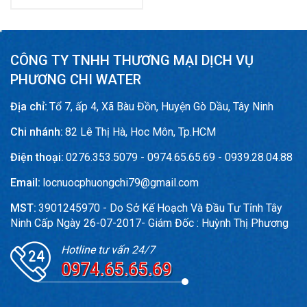
CÔNG TY TNHH THƯƠNG MẠI DỊCH VỤ
PHƯƠNG CHI WATER
Địa chỉ:
Tổ 7, ấp 4, Xã Bàu Đồn, Huyện Gò Dầu, Tây Ninh
Chi nhánh:
82 Lê Thị Hà, Hoc Môn, Tp.HCM
Điện thoại:
0276.353.5079 - 0974.65.65.69 - 0939.28.04.88
Email:
locnuocphuongchi79@gmail.com
MST:
3901245970 - Do Sở Kế Hoạch Và Đầu Tư Tỉnh Tây
Ninh Cấp Ngày 26-07-2017- Giám Đốc : Huỳnh Thị Phương
Hotline tư vấn 24/7
0974.65.65.69