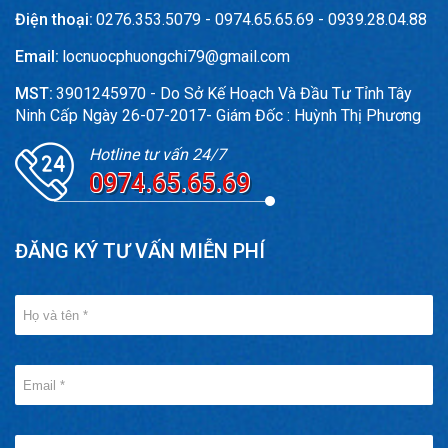
Điện thoại:
0276.353.5079 - 0974.65.65.69 - 0939.28.04.88
Email:
locnuocphuongchi79@gmail.com
MST:
3901245970 - Do Sở Kế Hoạch Và Đầu Tư Tỉnh Tây
Ninh Cấp Ngày 26-07-2017- Giám Đốc : Huỳnh Thị Phương
Hotline tư vấn 24/7
0974.65.65.69
ĐĂNG KÝ TƯ VẤN MIỄN PHÍ