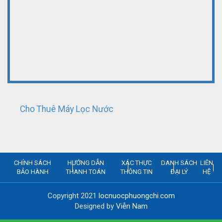
Cho Thuê Máy Lọc Nước
CHÍNH SÁCH
HƯỚNG DẪN
XÁC THỰC
DANH SÁCH
LIÊN
BẢO HÀNH
THANH TOÁN
THÔNG TIN
ĐẠI LÝ
HỆ
Copyright 2021
locnuocphuongchi.com
Designed by
Viễn Nam