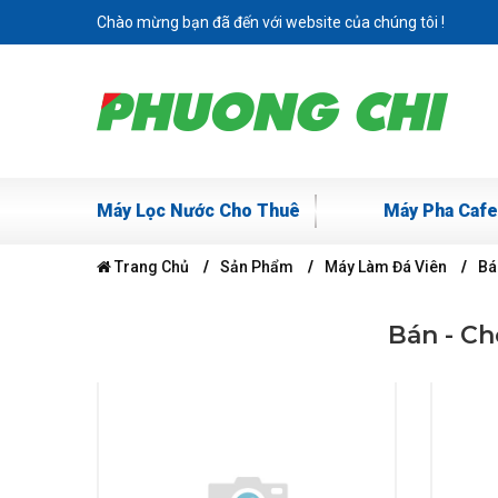
Chào mừng bạn đã đến với website của chúng tôi !
Máy Lọc Nước Cho Thuê
Máy Pha Cafe
Trang Chủ
Sản Phẩm
Máy Làm Đá Viên
Bá
Bán - C