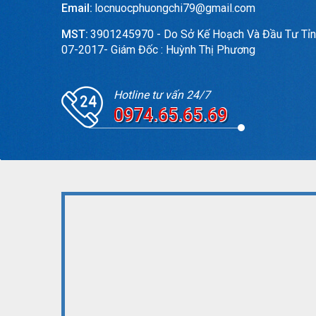
Email:
locnuocphuongchi79@gmail.com
MST:
3901245970 - Do Sở Kế Hoạch Và Đầu Tư Tỉn
07-2017- Giám Đốc : Huỳnh Thị Phương
Hotline tư vấn 24/7
0974.65.65.69