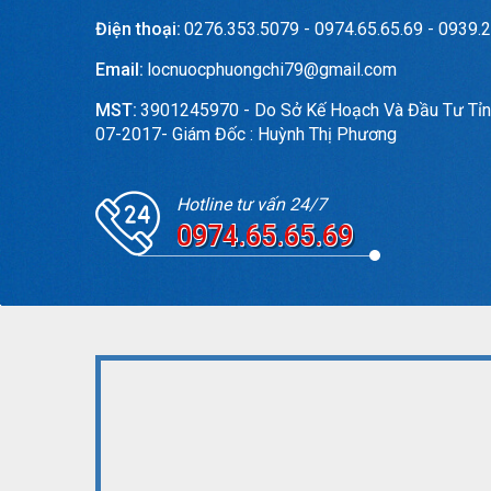
Điện thoại:
0276.353.5079 - 0974.65.65.69 - 0939.2
Email:
locnuocphuongchi79@gmail.com
MST:
3901245970 - Do Sở Kế Hoạch Và Đầu Tư Tỉn
07-2017- Giám Đốc : Huỳnh Thị Phương
Hotline tư vấn 24/7
0974.65.65.69