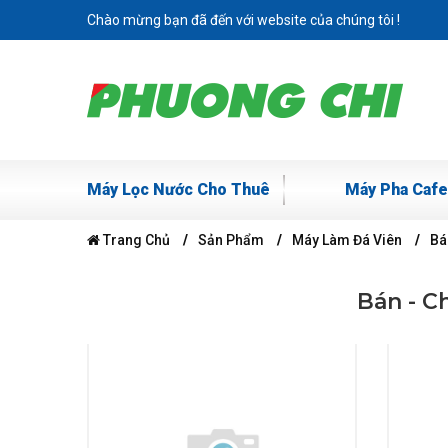
Chào mừng bạn đã đến với website của chúng tôi !
Máy Lọc Nước Cho Thuê
Máy Pha Cafe
Trang Chủ
Sản Phẩm
Máy Làm Đá Viên
Bá
Bán - C