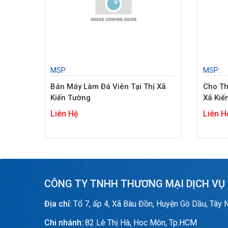
MSP:
MSP:
Bán Máy Làm Đá Viên Tại Thị Xã
Cho Th
Kiến Tường
Xã Kiế
Liên Hệ
Liên H
CÔNG TY TNHH THƯƠNG MẠI DỊCH VỤ
Địa chỉ:
Tổ 7, ấp 4, Xã Bàu Đồn, Huyện Gò Dầu, Tây 
Chi nhánh:
82 Lê Thị Hà, Hoc Môn, Tp.HCM