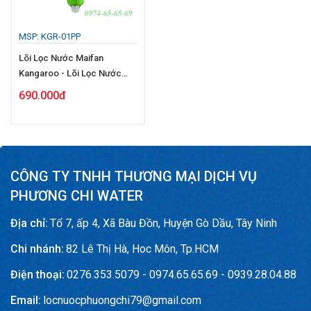
MSP: KGR-01PP
Lõi Lọc Nước Maifan
Kangaroo - Lõi Lọc Nước
Chức Năng
690.000đ
CÔNG TY TNHH THƯƠNG MẠI DỊCH VỤ
PHƯƠNG CHI WATER
Địa chỉ:
Tổ 7, ấp 4, Xã Bàu Đồn, Huyện Gò Dầu, Tây Ninh
Chi nhánh:
82 Lê Thị Hà, Hoc Môn, Tp.HCM
Điện thoại:
0276.353.5079 - 0974.65.65.69 - 0939.28.04.88
Email:
locnuocphuongchi79@gmail.com