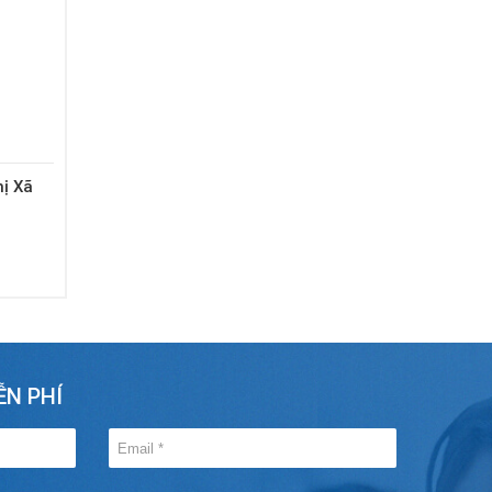
ị Xã
ỄN PHÍ