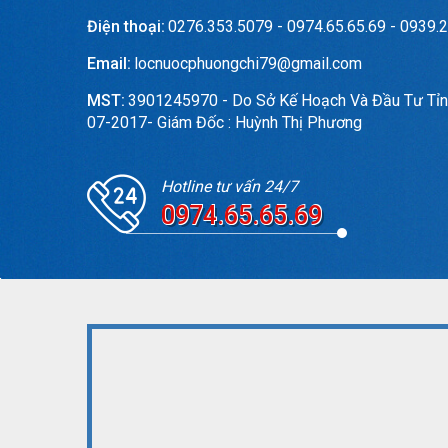
Điện thoại:
0276.353.5079 - 0974.65.65.69 - 0939.2
Email:
locnuocphuongchi79@gmail.com
MST:
3901245970 - Do Sở Kế Hoạch Và Đầu Tư Tỉn
07-2017- Giám Đốc : Huỳnh Thị Phương
Hotline tư vấn 24/7
0974.65.65.69