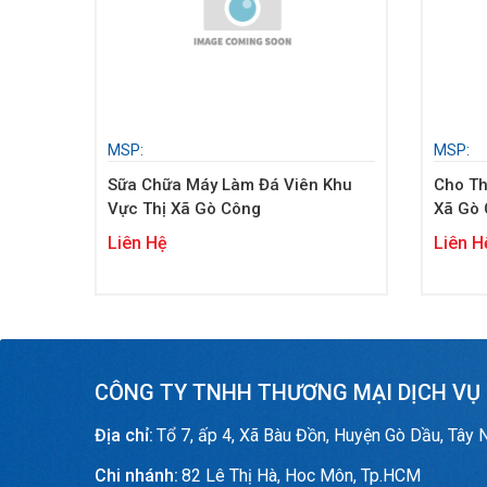
MSP:
MSP:
Sữa Chữa Máy Làm Đá Viên Khu
Cho Th
Vực Thị Xã Gò Công
Xã Gò
Liên Hệ
Liên H
CÔNG TY TNHH THƯƠNG MẠI DỊCH VỤ
Địa chỉ:
Tổ 7, ấp 4, Xã Bàu Đồn, Huyện Gò Dầu, Tây 
Chi nhánh:
82 Lê Thị Hà, Hoc Môn, Tp.HCM