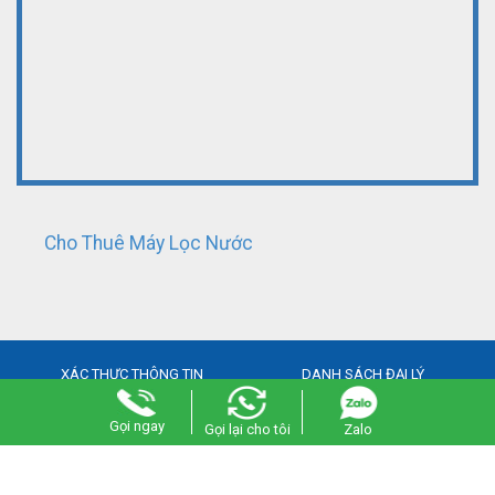
Cho Thuê Máy Lọc Nước
XÁC THỰC THÔNG TIN
DANH SÁCH ĐẠI LÝ
Gọi ngay
Gọi lại cho tôi
Zalo
Copyright 2021
locnuocphuongchi.com
Designed by
Viễn Nam