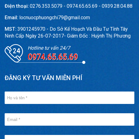
Điện thoại:
0276.353.5079 - 0974.65.65.69 - 0939.28.04.88
Email:
locnuocphuongchi79@gmail.com
MST:
3901245970 - Do Sở Kế Hoạch Và Đầu Tư Tỉnh Tây
Ninh Cấp Ngày 26-07-2017- Giám Đốc : Huỳnh Thị Phương
Hotline tư vấn 24/7
0974.65.65.69
ĐĂNG KÝ TƯ VẤN MIỄN PHÍ