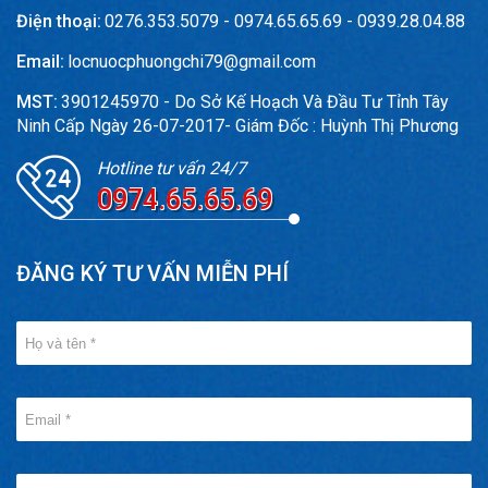
Điện thoại:
0276.353.5079 - 0974.65.65.69 - 0939.28.04.88
Email:
locnuocphuongchi79@gmail.com
MST:
3901245970 - Do Sở Kế Hoạch Và Đầu Tư Tỉnh Tây
Ninh Cấp Ngày 26-07-2017- Giám Đốc : Huỳnh Thị Phương
Hotline tư vấn 24/7
0974.65.65.69
ĐĂNG KÝ TƯ VẤN MIỄN PHÍ