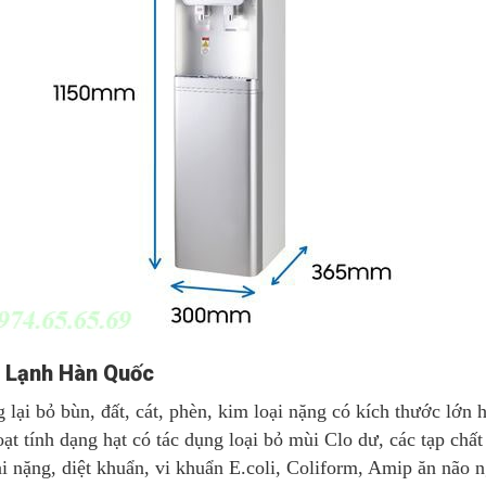
 Lạnh Hàn Quốc
g lại bỏ bùn, đất, cát, phèn, kim loại nặng có kích thước lớn
oạt tính dạng hạt có tác dụng loại bỏ mùi Clo dư, các tạp chấ
oại nặng, diệt khuẩn, vi khuẩn E.coli, Coliform, Amip ăn não