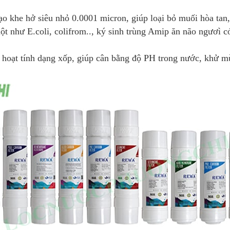
ạo khe hở siêu nhỏ 0.0001 micron, giúp loại bỏ muối hòa tan,
ột như E.coli, colifrom.., ký sinh trùng Amip ăn não ngươì 
an hoạt tính dạng xốp, giúp cân bằng độ PH trong nước, khử m