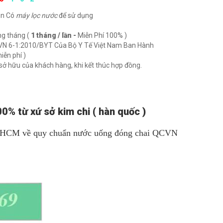
ẫn Có
máy lọc nước
để sử dụng
ng tháng (
1 tháng / lần -
Miễn Phí 100% )
VN 6-1:2010/BYT Của Bộ Y Tế Việt Nam Ban Hành
iễn phí )
ở hữu của khách hàng, khi kết thúc hợp đồng.
% từ xứ sở kim chi ( hàn quốc )
Tp. HCM về quy chuẩn nước uống đóng chai QCVN