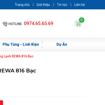
Trang chủ
Giới thiệu
Tin tức
Liên hệ
0
0974.65.65.69
HOTLINE:
Phụ Tùng - Linh Kiện
Dự Án
ng Lạnh REWA 816 Bạc
REWA 816 Bạc