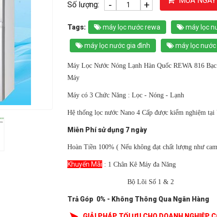
MUA NGAY
-
+
Số lượng:
Tags:
máy lọc nước rewa
máy lọc n
máy lọc nước gia đình
máy lọc nước
Máy Lọc Nước Nóng Lạnh Hàn Quốc REWA 816 Bạc - 
Máy
Máy có 3 Chức Năng : Lọc - Nóng - Lạnh
Hệ thống lọc nước Nano 4 Cấp được kiểm nghiệm tại 
Miễn Phí sử dụng 7 ngày
Hoàn Tiền 100% ( Nếu không đạt chất lượng như cam
Khuyến Mãi
: 1 Chân Kê Máy đa Năng
Bộ Lõi Số 1 & 2
Trả Góp 0% - Không Thông Qua Ngân Hàng
GIẢI PHÁP TỐI ƯU CHO DOANH NGHIỆP 