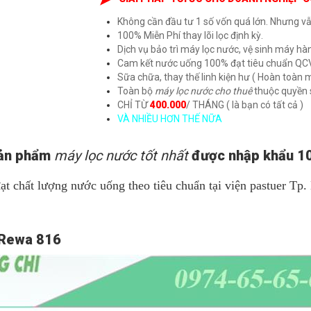
Không cần đầu tư 1 số vốn quá lớn. Nhưng v
100% Miễn Phí thay lõi lọc định kỳ.
Dịch vụ bảo trì máy lọc nước, vệ sinh máy hà
Cam kết nước uống 100% đạt tiêu chuẩn QC
Sữa chữa, thay thế linh kiện hư ( Hoàn toàn m
Toàn bộ
máy lọc nước cho thuê
thuộc quyền s
CHỈ TỪ
400.000
/ THÁNG ( là bạn có tất cả )
VÀ NHIỀU HƠN THẾ NỮA
sản phẩm
máy lọc nước tốt nhất
được nhập khẩu 100
ạt chất lượng nước uống theo tiêu chuẩn tại viện pastuer 
 Rewa 816