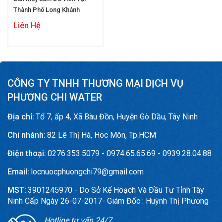
Thành Phố Long Khánh
Liên Hệ
CÔNG TY TNHH THƯƠNG MẠI DỊCH VỤ
PHƯƠNG CHI WATER
Địa chỉ:
Tổ 7, ấp 4, Xã Bàu Đồn, Huyện Gò Dầu, Tây Ninh
Chi nhánh:
82 Lê Thị Hà, Hoc Môn, Tp.HCM
Điện thoại:
0276.353.5079 - 0974.65.65.69 - 0939.28.04.88
Email:
locnuocphuongchi79@gmail.com
MST:
3901245970 - Do Sở Kế Hoạch Và Đầu Tư Tỉnh Tây
Ninh Cấp Ngày 26-07-2017- Giám Đốc : Huỳnh Thị Phương
Hotline tư vấn 24/7