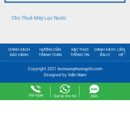
Cho Thuê Máy Lọc Nước
CHÍNH SÁCH
HƯỚNG DẪN
XÁC THỰC
DANH SÁCH
LIÊN
BẢO HÀNH
THANH TOÁN
THÔNG TIN
ĐẠI LÝ
HỆ
Copyright 2021
locnuocphuongchi.com
Designed by
Viễn Nam
Gọi ngay
Gọi lại cho tôi
Zalo